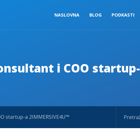
NASLOVNA
BLOG
PODKASTI
 Konsultant i COO start
i COO startup-a 2IMMERSIVE4U™