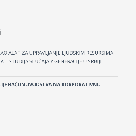
i
AO ALAT ZA UPRAVLJANJE LJUDSKIM RESURSIMA
 – STUDIJA SLUČAJA Y GENERACIJE U SRBIJI
ZACIJE RAČUNOVODSTVA NA KORPORATIVNO