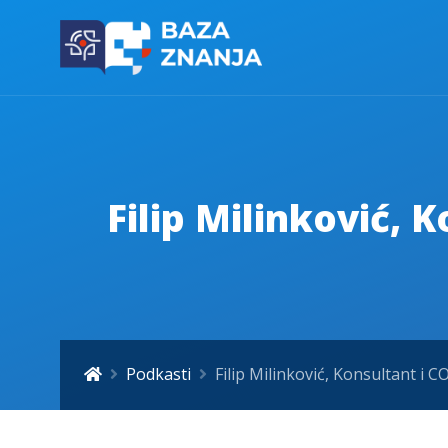
Filip Milinković,
Podkasti
Filip Milinković, Konsultant 