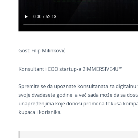
Gost: Filip Milinković
Konsultant i COO startup-a 2IMMERSIVE4U™
Spremite se da upoznate konsultanata za digitalnu tra
svoje dvadesete godine, a već sada može da sa dosta
unapređenjima koje donosi promena fokusa kompanij
kupaca i korisnika.