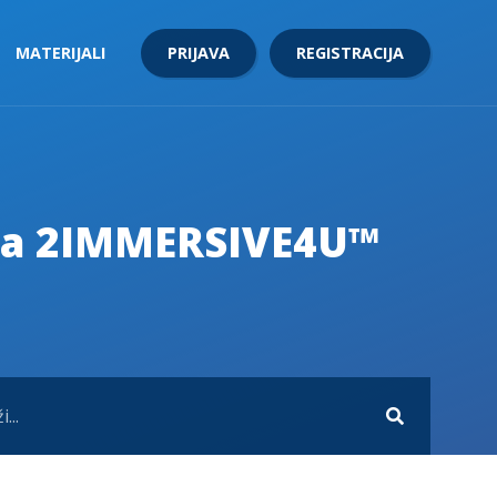
PRIJAVA
REGISTRACIJA
MATERIJALI
up-a 2IMMERSIVE4U™