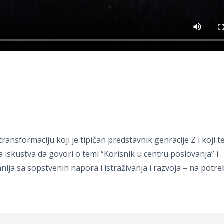
nsformaciju koji je tipičan predstavnik genracije Z i koji te
 iskustva da govori o temi “Korisnik u centru poslovanja” i
a sa sopstvenih napora i istraživanja i razvoja – na potre